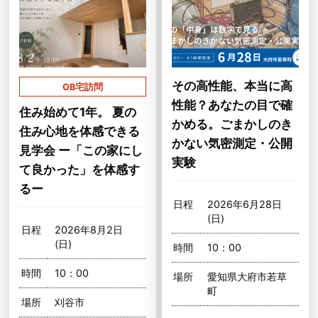
その高性能、本当に高
OB宅訪問
性能？あなたの目で確
住み始めて1年。 夏の
かめる。ごまかしのき
住み心地を体感できる
かない気密測定・公開
見学会 ー「この家にし
実験
て良かった」を体感す
るー
日程
2026年6月28日
(日)
日程
2026年8月2日
(日)
時間
10：00
時間
10：00
場所
愛知県大府市若草
町
場所
刈谷市