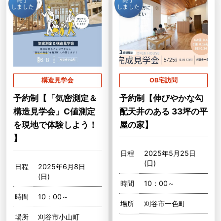
構造見学会
OB宅訪問
予約制【「気密測定＆
予約制【伸びやかな勾
構造見学会」C値測定
配天井のある 33坪の平
を現地で体験しよう！
屋の家】
】
日程
2025年5月25日
(日)
日程
2025年6月8日
(日)
時間
10：00～
時間
10：00～
場所
刈谷市一色町
場所
刈谷市小山町