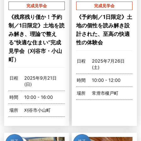
完成見学会
完成見学会
《残席残り僅か！予約
《予約制／1日限定》土
制／1日限定》土地を読
地の個性を読み解き設
み解き、理論で整え
計された、至高の快適
る“快適な住まい”完成
性の体験会
見学会（刈谷市・小山
町）
日程
2025年7月26日
(土)
日程
2025年9月21日
時間
10:00 - 12:00
(日)
場所
常滑市榎戸町
時間
10:00 - 16:00
場所
刈谷市小山町