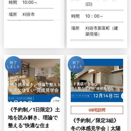
時間
10:00～
(日)
場所
刈谷市
時間
10：00～
場所
刈谷市新富町（建
築現場）
《予約制／1日限定》土
OB宅訪問
地を読み解き、理論で
《予約制／限定3組》
整える“快適な住ま
冬の体感見学会｜太陽