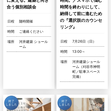
に変える。建築と向き
時間。／スマホで悩む
合う個別相談会
時間を終わりにして、
納得して前に進むため
の『選択肢のカウンセ
日程
随時開催
リング』
時間
ご連絡ください
日程
7月26日（日）
場所
河井建築 ショール
ーム
時間
13:00～
場所
河井建築ショール
ーム（刈谷市神明
町／駐車スペース
完備）