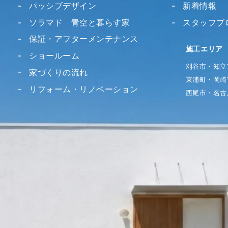
パッシブデザイン
新着情報
ソラマド 青空と暮らす家
スタッフブ
保証・アフターメンテナンス
施工エリア
ショールーム
刈谷市・知立
家づくりの流れ
東浦町・岡崎
リフォーム・リノベーション
西尾市・名古